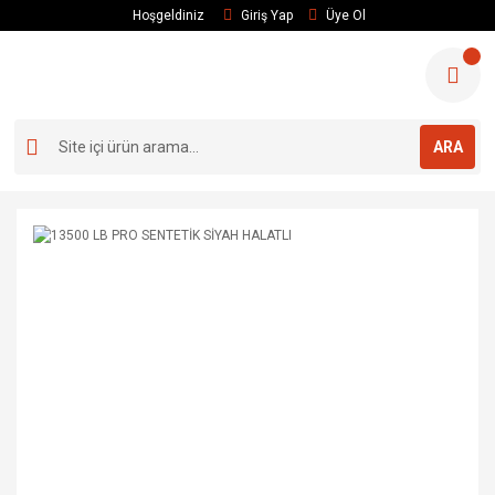
Hoşgeldiniz
Giriş Yap
Üye Ol
ARA