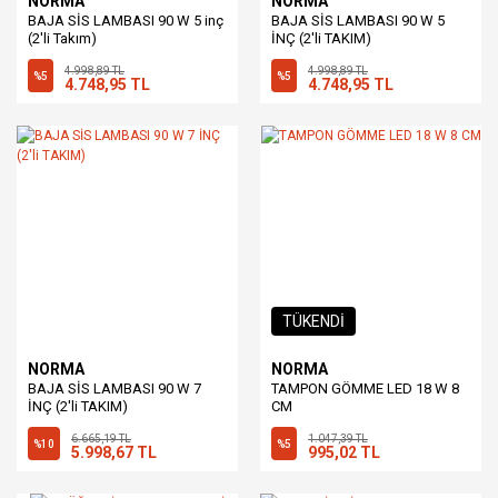
NORMA
NORMA
BAJA SİS LAMBASI 90 W 5 inç
BAJA SİS LAMBASI 90 W 5
(2'li Takım)
İNÇ (2'li TAKIM)
4.998,89 TL
4.998,89 TL
%5
%5
4.748,95 TL
4.748,95 TL
TÜKENDİ
NORMA
NORMA
BAJA SİS LAMBASI 90 W 7
TAMPON GÖMME LED 18 W 8
İNÇ (2'li TAKIM)
CM
6.665,19 TL
1.047,39 TL
%10
%5
5.998,67 TL
995,02 TL