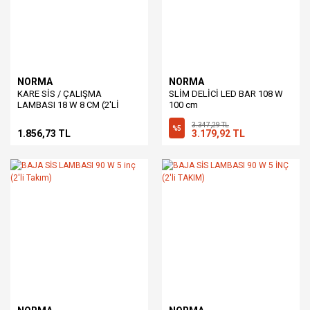
NORMA
NORMA
KARE SİS / ÇALIŞMA
SLİM DELİCİ LED BAR 108 W
LAMBASI 18 W 8 CM (2'Lİ
100 cm
TAKIM)
3.347,29 TL
%5
1.856,73 TL
3.179,92 TL