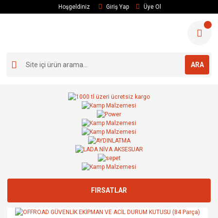
Hoşgeldiniz
Giriş Yap
Üye Ol
ARA
FIRSATLAR