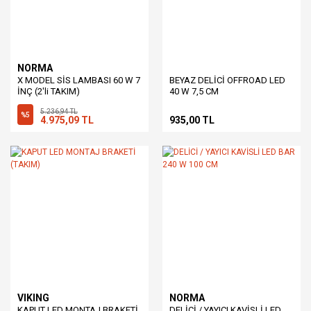
NORMA
X MODEL SİS LAMBASI 60 W 7
BEYAZ DELİCİ OFFROAD LED
İNÇ (2'li TAKIM)
40 W 7,5 CM
5.236,94 TL
%5
4.975,09 TL
935,00 TL
VIKING
NORMA
KAPUT LED MONTAJ BRAKETİ
DELİCİ / YAYICI KAVİSLİ LED