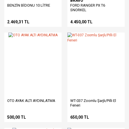
BRAVO
BENZİN BİDONU 10 LİTRE
FORD RANGER PX T6
SNORKEL
2.469,31 TL
4.450,00 TL
OTO AYAK ALTI AYDINLATMA
WT-037 Zoomlu Şarjlı/Pilli El
Feneri
500,00 TL
650,00 TL