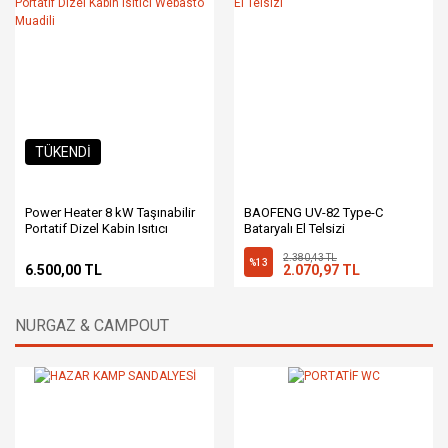
TÜKENDİ
Power Heater 8 kW Taşınabilir
BAOFENG UV-82 Type-C
Portatif Dizel Kabin Isıtıcı
Bataryalı El Telsizi
Webasto Muadili
2.380,43 TL
%13
6.500,00 TL
2.070,97 TL
NURGAZ & CAMPOUT