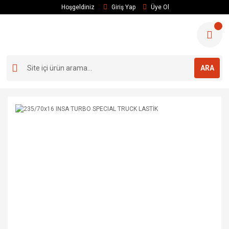
Hoşgeldiniz
Giriş Yap
Üye Ol
ARA