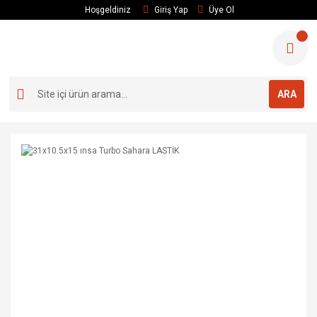
Hoşgeldiniz
Giriş Yap
Üye Ol
ARA