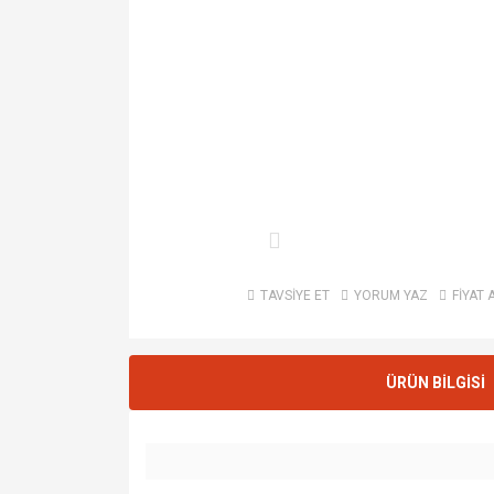
TAVSİYE ET
YORUM YAZ
FİYAT 
ÜRÜN BİLGİSİ