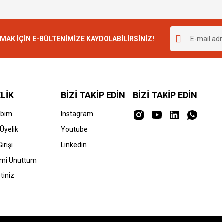
K İÇİN E-BÜLTENİMİZE KAYDOLABİLİRSİNİZ!
LİK
BİZİ TAKİP EDİN
BİZİ TAKİP EDİN
abım
Instagram
Üyelik
Youtube
irişi
Linkedin
emi Unuttum
tiniz