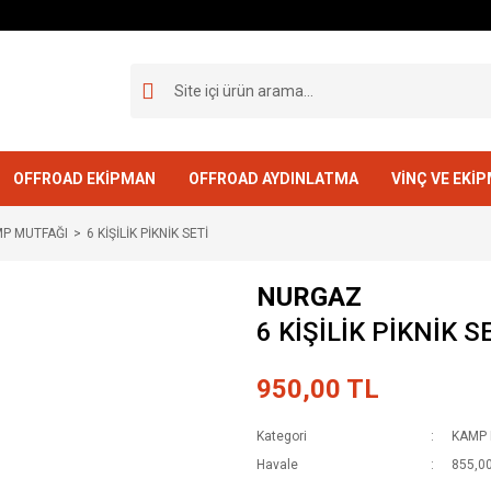
OFFROAD EKİPMAN
OFFROAD AYDINLATMA
VİNÇ VE EKİ
MP MUTFAĞI
6 KİŞİLİK PİKNİK SETİ
NURGAZ
6 KİŞİLİK PİKNİK S
950,00 TL
Kategori
KAMP 
Havale
855,00