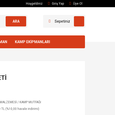
Hoşgeldiniz
Giriş Yap
Üye Ol
ARA
Sepetiniz
PMAN
KAMP EKİPMANLARI
ETİ
MALZEMESİ / KAMP MUTFAĞI
 TL (%10,00 havale indirimi)