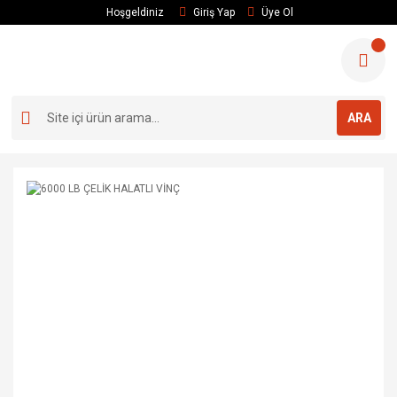
Hoşgeldiniz
Giriş Yap
Üye Ol
ARA