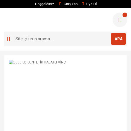
Hoşgeldiniz
Giriş Yap
Üye Ol
ARA