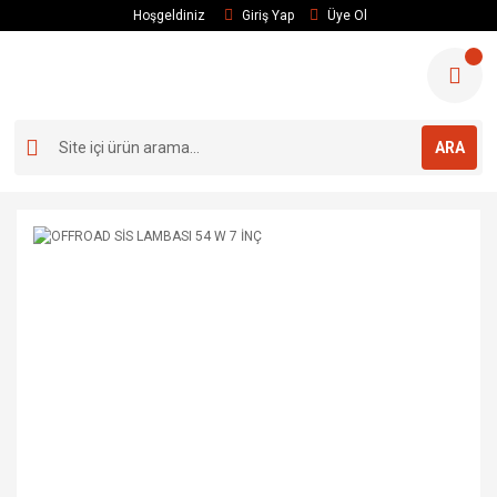
Hoşgeldiniz
Giriş Yap
Üye Ol
ARA