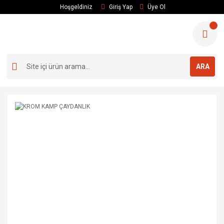
Hoşgeldiniz
Giriş Yap
Üye Ol
ARA