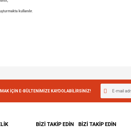
enir,
urmakta kullanılır.
K İÇİN E-BÜLTENİMİZE KAYDOLABİLİRSİNİZ!
LİK
BİZİ TAKİP EDİN
BİZİ TAKİP EDİN