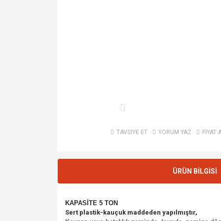
TAVSİYE ET
YORUM YAZ
FİYAT 
ÜRÜN BİLGİSİ
KAPASİTE 5 TON
Sert plastik-kauçuk maddeden yapılmıştır,