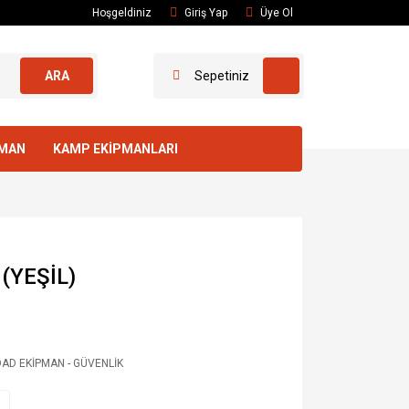
Hoşgeldiniz
Giriş Yap
Üye Ol
ARA
Sepetiniz
PMAN
KAMP EKİPMANLARI
(YEŞİL)
AD EKİPMAN - GÜVENLİK