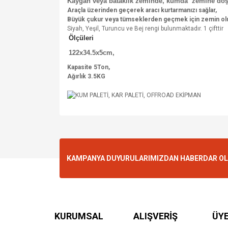
Kaygan veya bataklık zeminde, k
umda zemine döş
Araçla üzerinden geçerek aracı kurtarmanızı sağlar,
Büyük çukur veya tümseklerden geçmek için zemin oluşt
Siyah, Yeşil, Turuncu ve Bej rengi bulunmaktadır. 1 çifttir
Ölçüleri
122x34.5x5cm,
Kapasite 5Ton,
Ağırlık 3.5KG
KAMPANYA DUYURULARIMIZDAN HABERDAR OLMA
KURUMSAL
ALIŞVERİŞ
ÜYE