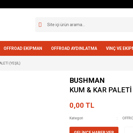
OFFROAD EKİPMAN
OFFROAD AYDINLATMA
VİNÇ VE EKİ
LETİ (YEŞİL)
BUSHMAN
KUM & KAR PALETİ 
0,00 TL
Kategori
OFFRO
GELİNCE HABER VER