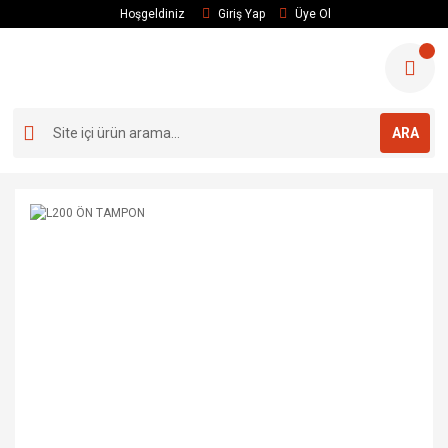
Hoşgeldiniz
Giriş Yap
Üye Ol
ARA