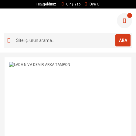
Hoşgeldiniz
Giriş Yap
Üye Ol
ARA