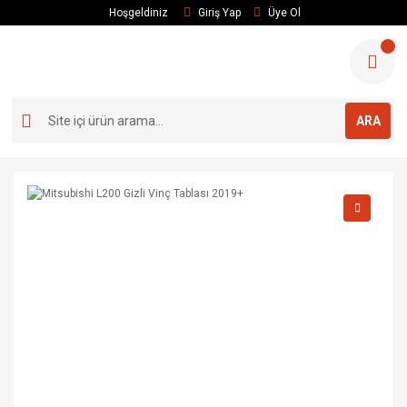
Hoşgeldiniz
Giriş Yap
Üye Ol
ARA