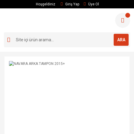
Hoşgeldiniz
Giriş Yap
Üye Ol
ARA