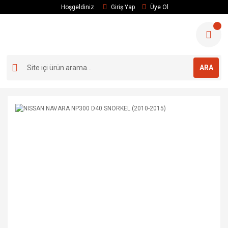
Hoşgeldiniz
Giriş Yap
Üye Ol
ARA