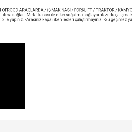
OFROOD ARAÇLARDA / İŞ MAKİNASI / FORKLİFT / TRAKTÖR / KAMYON 
dınlatma sağlar. -Metal kasası ile etkin soğutma sağlayarak zorlu çalışma 
o ile yapınız. -Aracınız kapalı iken ledleri çalıştırmayınız. -Su geçimez ya