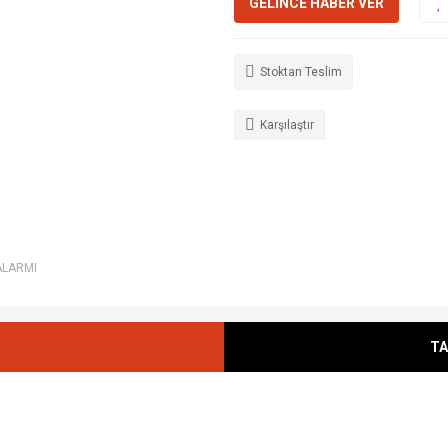
GELİNCE HABER VER
Stoktan Teslim
Karşılaştır
ALARMI
TA