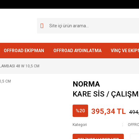
OFFROAD EKİPMAN
OFFROAD AYDINLATMA
VİNÇ VE EKİ
 LAMBASI 48 W 10,5 CM
NORMA
KARE SİS / ÇALIŞ
395,34 TL
%20
494
Kategori
OFFRO