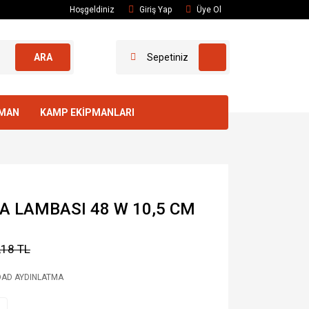
Hoşgeldiniz
Giriş Yap
Üye Ol
ARA
Sepetiniz
PMAN
KAMP EKİPMANLARI
MA LAMBASI 48 W 10,5 CM
,18 TL
AD AYDINLATMA