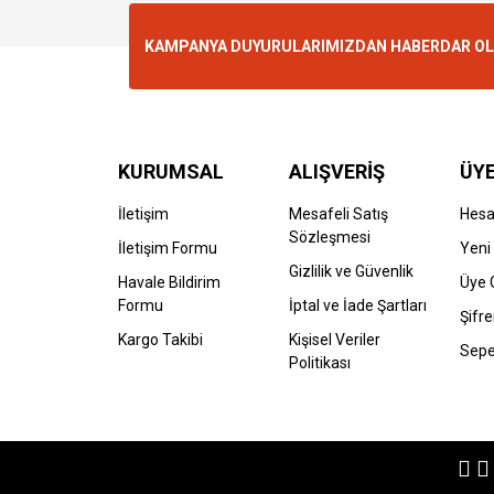
KAMPANYA DUYURULARIMIZDAN HABERDAR OLMA
KURUMSAL
ALIŞVERİŞ
ÜYE
İletişim
Mesafeli Satış
Hes
Sözleşmesi
İletişim Formu
Yeni 
Gizlilik ve Güvenlik
Havale Bildirim
Üye G
Formu
İptal ve İade Şartları
Şifr
Kargo Takibi
Kişisel Veriler
Sepe
Politikası