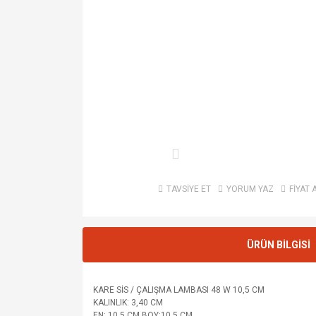
TAVSİYE ET
YORUM YAZ
FİYAT 
ÜRÜN BİLGİSİ
KARE SİS / ÇALIŞMA LAMBASI 48 W 10,5 CM
KALINLIK: 3,40 CM
EN: 10,5 CM BOY:10,5 CM