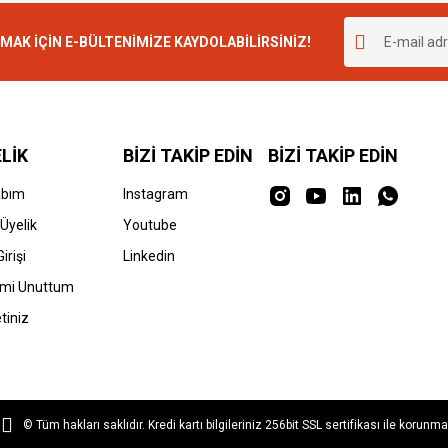
K İÇİN E-BÜLTENİMİZE KAYDOLABİLİRSİNİZ!
LİK
BİZİ TAKİP EDİN
BİZİ TAKİP EDİN
abım
Instagram
Üyelik
Youtube
irişi
Linkedin
emi Unuttum
tiniz
© Tüm hakları saklıdır. Kredi kartı bilgileriniz 256bit SSL sertifikası ile korunma