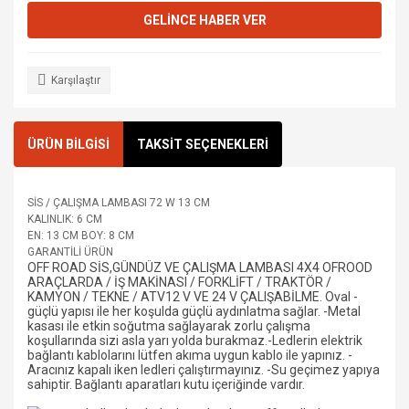
GELİNCE HABER VER
Karşılaştır
ÜRÜN BİLGİSİ
TAKSİT SEÇENEKLERİ
SİS / ÇALIŞMA LAMBASI 72 W 13 CM
KALINLIK: 6 CM
EN: 13 CM BOY: 8 CM
GARANTİLİ ÜRÜN
OFF ROAD SİS,GÜNDÜZ VE ÇALIŞMA LAMBASI 4X4 OFROOD
ARAÇLARDA / İŞ MAKİNASI / FORKLİFT / TRAKTÖR /
KAMYON / TEKNE / ATV12 V VE 24 V ÇALIŞABİLME. Oval -
güçlü yapısı ile her koşulda güçlü aydınlatma sağlar. -Metal
kasası ile etkin soğutma sağlayarak zorlu çalışma
koşullarında sizi asla yarı yolda burakmaz.-Ledlerin elektrik
bağlantı kablolarını lütfen akıma uygun kablo ile yapınız. -
Aracınız kapalı iken ledleri çalıştırmayınız. -Su geçimez yapıya
sahiptir. Bağlantı aparatları kutu içeriğinde vardır.