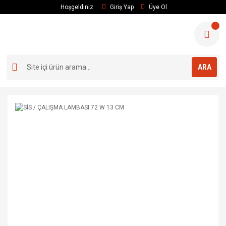
Hoşgeldiniz
Giriş Yap
Üye Ol
ARA