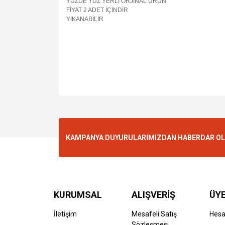
YÜZDE YÜZ YERLİ ORJİNAL ÜRÜN
FİYAT 2 ADET İÇİNDİR
YIKANABİLİR
KAMPANYA DUYURULARIMIZDAN HABERDAR OLMA
KURUMSAL
ALIŞVERİŞ
ÜYE
İletişim
Mesafeli Satış
Hes
Sözleşmesi