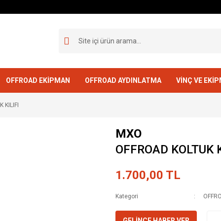
OFFROAD EKİPMAN
OFFROAD AYDINLATMA
VİNÇ VE EKİ
 KILIFI
MXO
OFFROAD KOLTUK K
1.700,00 TL
Kategori
OFFR
GELİNCE HABER VER