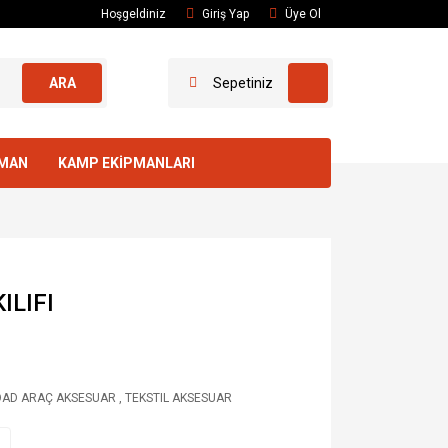
Hoşgeldiniz
Giriş Yap
Üye Ol
ARA
Sepetiniz
PMAN
KAMP EKİPMANLARI
ILIFI
OAD ARAÇ AKSESUAR
,
TEKSTIL AKSESUAR