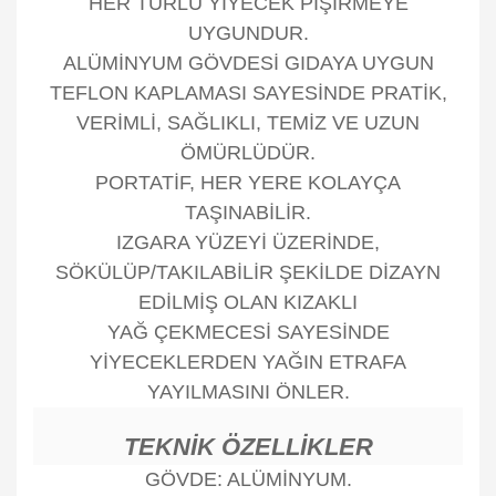
HER TÜRLÜ YİYECEK PİŞİRMEYE
UYGUNDUR.
ALÜMİNYUM GÖVDESİ GIDAYA UYGUN
TEFLON KAPLAMASI SAYESİNDE PRATİK,
VERİMLİ, SAĞLIKLI, TEMİZ VE UZUN
ÖMÜRLÜDÜR.
PORTATİF, HER YERE KOLAYÇA
TAŞINABİLİR.
IZGARA YÜZEYİ ÜZERİNDE,
SÖKÜLÜP/TAKILABİLİR ŞEKİLDE DİZAYN
EDİLMİŞ OLAN KIZAKLI
YAĞ ÇEKMECESİ SAYESİNDE
YİYECEKLERDEN YAĞIN ETRAFA
YAYILMASINI ÖNLER.
TEKNİK ÖZELLİKLER
GÖVDE: ALÜMİNYUM.