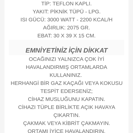
TİP: TEFLON KAPLI.
YAKIT: PİKNİK TÜPÜ - LPG.
ISI GÜCÜ: 3000 WATT - 2200 KCAL/H
AĞIRLIK: 2075 GR.
EBAT: 30 X 39 X 15 CM.
EMNİYETİNİZ İÇİN DİKKAT
OCAĞINIZI YALNIZCA ÇOK İYİ
HAVALANDIRMIŞ ORTAMLARDA
KULLANINIZ.
HERHANGİ BİR GAZ KAÇAĞI VEYA KOKUSU
TESPİT EDERSENİZ;
CİHAZ MUSLUĞUNU KAPATIN.
CİHAZI TÜPLE BİRLİKTE AÇIK HAVAYA
ÇIKARTIN.
ÇAKMAK VEYA KİBRİT ÇAKMAYIN.
ORTAMI İYİCE HAVALANDIRIN.