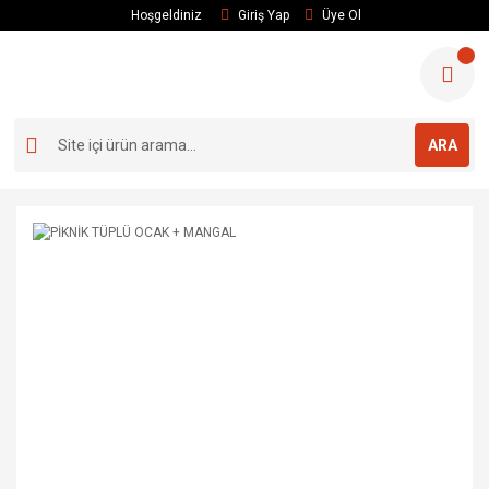
Hoşgeldiniz
Giriş Yap
Üye Ol
ARA