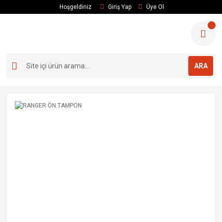
Hoşgeldiniz
Giriş Yap
Üye Ol
ARA