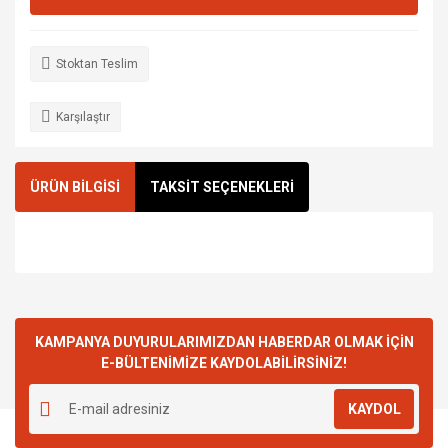
Stoktan Teslim
Karşılaştır
ÜRÜN BİLGİSİ
TAKSİT SEÇENEKLERİ
KAMPANYA DUYURULARIMIZDAN HABERDAR OLMAK İÇİN
E-BÜLTENİMİZE KAYDOLABİLİRSİNİZ!
KAYDOL