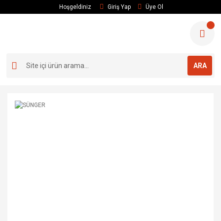
Hoşgeldiniz
Giriş Yap
Üye Ol
ARA