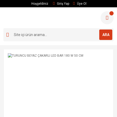
Hoşgeldiniz
Giriş Yap
Üye Ol
ARA