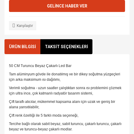
GELİNCE HABER VER
Karşılaştır
ÜRÜN BİLGİSİ
TAKSİT SEÇENEKLERİ
50 CM Turuncu Beyaz Çakarlı Led Bar
Tam alüminyum gövde ile donatılmış ve bir dikey soğutma yüzgeçleri
için arka maksimum ısı dağılımı,
Verimli soğutma - uzun saatler çalıştıktan sonra ısı problemini çözmek
için ultra ince, çok katmanlı radyatör tasarım sistemi,
Çift taraflı atıcılar, mükemmel kapsama alanı için uzak ve geniş bir
alana yansıtılabilir,
Çift renk özelliği ile 5 farklı moda seçeneği,
Tercihe bağlı olarak sabit beyaz, sabit turuncu, çakarlı turuncu, çakarlı
beyaz ve turuncu-beyaz çakarlı modlar.