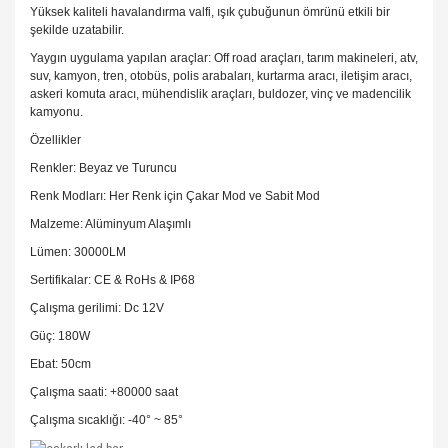
Yüksek kaliteli havalandırma valfi, ışık çubuğunun ömrünü etkili bir
şekilde uzatabilir.
Yaygın uygulama yapılan araçlar: Off road araçları, tarım makineleri, atv,
suv, kamyon, tren, otobüs, polis arabaları, kurtarma aracı, iletişim aracı,
askeri komuta aracı, mühendislik araçları, buldozer, vinç ve madencilik
kamyonu.
Özellikler
Renkler: Beyaz ve Turuncu
Renk Modları: Her Renk için Çakar Mod ve Sabit Mod
Malzeme: Alüminyum Alaşımlı
Lümen: 30000LM
Sertifikalar: CE & RoHs & IP68
Çalışma gerilimi: Dc 12V
Güç: 180W
Ebat: 50cm
Çalışma saati: +80000 saat
Çalışma sıcaklığı: -40° ~ 85°