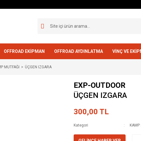
OFFROAD EKİPMAN
OFFROAD AYDINLATMA
VİNÇ VE EKİ
MP MUTFAĞI
ÜÇGEN IZGARA
EXP-OUTDOOR
ÜÇGEN IZGARA
300,00 TL
Kategori
KAMP 
GELİNCE HABER VER