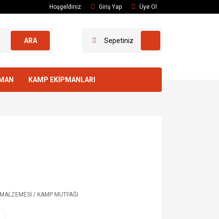
Hoşgeldiniz
Giriş Yap
Üye Ol
ARA
Sepetiniz
PMAN
KAMP EKİPMANLARI
MALZEMESİ / KAMP MUTFAĞI