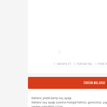
TAVSİYE ET
YORUM YAZ
FİYAT 
ÜRÜN BİLGİSİ
Katlanır, pratik kamp saç ayağı.
Katlanır saç ayağı üzerine mangal telinizi, güvecinizi, çay
yerden yüksekliği:17cm