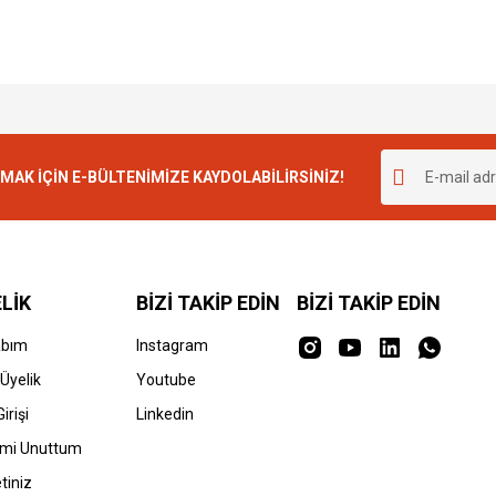
K İÇİN E-BÜLTENİMİZE KAYDOLABİLİRSİNİZ!
LİK
BİZİ TAKİP EDİN
BİZİ TAKİP EDİN
abım
Instagram
Üyelik
Youtube
irişi
Linkedin
emi Unuttum
tiniz