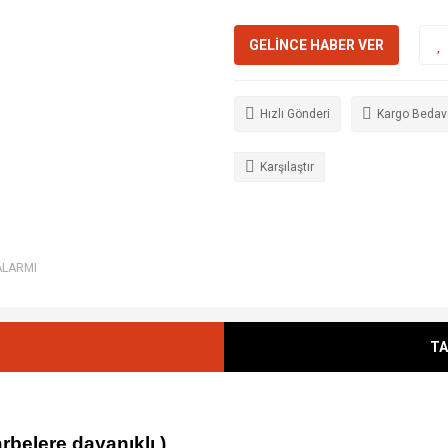
GELİNCE HABER VER
Hızlı Gönderi
Kargo Bedav
Karşılaştır
ALARMI
TA
rbelere dayanıklı )