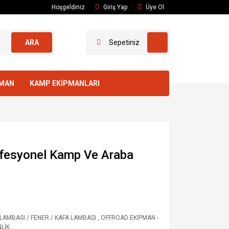
Hoşgeldiniz
Giriş Yap
Üye Ol
ARA
Sepetiniz
PMAN
KAMP EKİPMANLARI
fesyonel Kamp Ve Araba
LAMBASI / FENER / KAFA LAMBASI
,
OFFROAD EKİPMAN -
LİK