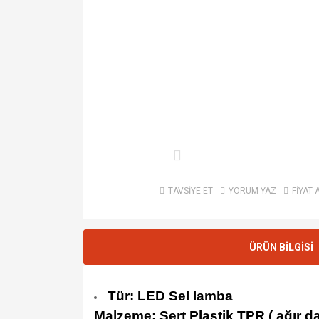
TAVSİYE ET
YORUM YAZ
FİYAT 
ÜRÜN BİLGİSİ
Tür: LED Sel lamba
Malzeme: Sert Plastik TPR ( ağır da