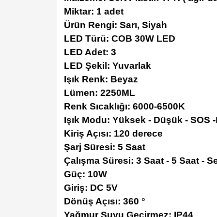
Miktar: 1 adet
Ürün Rengi: Sarı, Siyah
LED Türü: COB 30W LED
LED Adet: 3
LED Şekil: Yuvarlak
Işık Renk: Beyaz
Lümen: 2250ML
Renk Sıcaklığı: 6000-6500K
Işık Modu: Yüksek - Düşük - SO
Kiriş Açısı: 120 derece
Şarj Süresi: 5 Saat
Çalışma Süresi: 3 Saat - 5 Saat - 
Güç: 10W
Giriş: DC 5V
Dönüş Açısı: 360 °
Yağmur Suyu Geçirmez: IP44