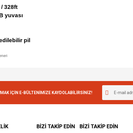
/ 328ft
SB yuvası
dilebilir pil
K İÇİN E-BÜLTENİMİZE KAYDOLABİLİRSİNİZ!
LİK
BİZİ TAKİP EDİN
BİZİ TAKİP EDİN