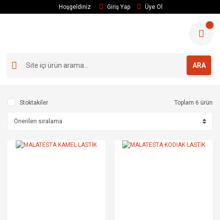
Hoşgeldiniz
Giriş Yap
Üye Ol
ARA
Stoktakiler
Toplam 6 ürün