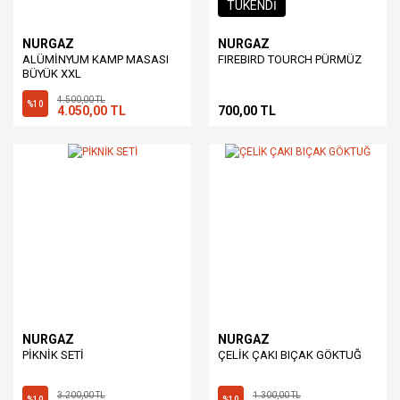
TÜKENDİ
NURGAZ
NURGAZ
ALÜMİNYUM KAMP MASASI
FIREBIRD TOURCH PÜRMÜZ
BÜYÜK XXL
4.500,00 TL
%10
4.050,00 TL
700,00 TL
NURGAZ
NURGAZ
PİKNİK SETİ
ÇELİK ÇAKI BIÇAK GÖKTUĞ
3.200,00 TL
1.300,00 TL
%10
%10