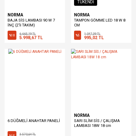
TÜKENDİ
NORMA
NORMA
BAJA SİS LAMBASI 90 W 7
TAMPON GÖMME LED 18 W 8
İNÇ (2'li TAKIM)
CM
6.665,19 TL
1.047,39 TL
%10
%5
5.998,67 TL
995,02 TL
NORMA
6 DÜĞMELİ ANAHTAR PANELİ
SARI SLİM SİS / ÇALIŞMA
LAMBASI 18W 18 cm
3.570,64 TL
%15