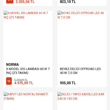
3.035,04 TL
823,10 TL
NORMA
X MODEL SİS LAMBASI 60 W 7
BEYAZ DELİCİ OFFROAD LED
İNÇ (2'li TAKIM)
40 W 7,5 CM
5.236,94 TL
%5
4.975,09 TL
935,00 TL