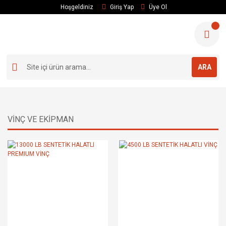
Hoşgeldiniz
Giriş Yap
Üye Ol
ARA
VİNÇ VE EKİPMAN